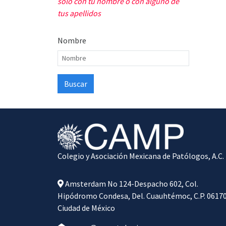
solo con tu nombre o con alguno de
tus apellidos
Nombre
Colegio y Asociación Mexicana de Patólogos, A.C.
Amsterdam No 124-Despacho 602, Col.
Hipódromo Condesa, Del. Cuauhtémoc, C.P. 06170
Ciudad de México