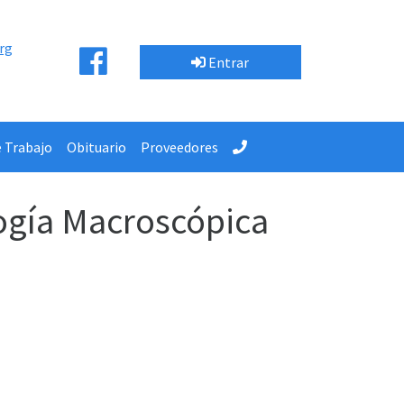
rg
Entrar
e Trabajo
Obituario
Proveedores
logía Macroscópica