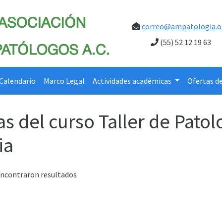
correo@ampatologia.o
(55) 52 12 19 63
Calendario
Marco Legal
Actividades académicas
Ofertas d
as del curso Taller de Pato
ia
encontraron resultados