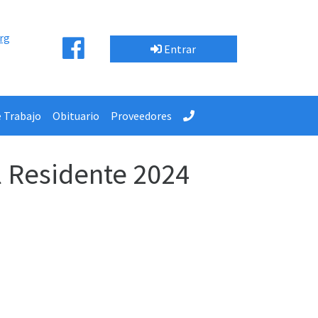
rg
Entrar
e Trabajo
Obituario
Proveedores
l Residente 2024