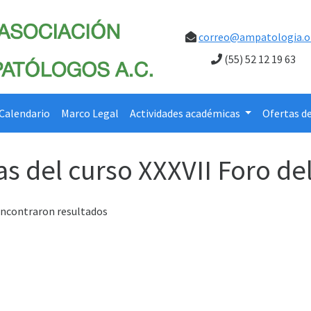
correo@ampatologia.o
(55) 52 12 19 63
Calendario
Marco Legal
Actividades académicas
Ofertas d
as del curso XXXVII Foro de
encontraron resultados