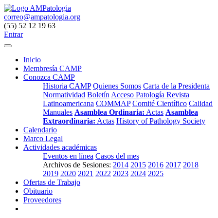
correo@ampatologia.org
(55) 52 12 19 63
Entrar
Inicio
Membresía CAMP
Conozca CAMP
Historia CAMP
Quienes Somos
Carta de la Presidenta
Normatividad
Boletín
Acceso Patología Revista
Latinoamericana
COMMAP
Comité Científico
Calidad
Manuales
Asamblea Ordinaria:
Actas
Asamblea
Extraordinaria:
Actas
History of Pathology Society
Calendario
Marco Legal
Actividades académicas
Eventos en línea
Casos del mes
Archivos de Sesiones:
2014
2015
2016
2017
2018
2019
2020
2021
2022
2023
2024
2025
Ofertas de Trabajo
Obituario
Proveedores