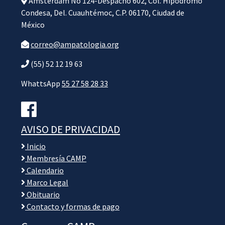
Amsterdam No 124-Despacho 602, Col. Hipódromo
Condesa, Del. Cuauhtémoc, C.P. 06170, Ciudad de
México
correo@ampatologia.org
(55) 52 12 19 63
WhattsApp
55 27 58 28 33
AVISO DE PRIVACIDAD
Inicio
Membresía CAMP
Calendario
Marco Legal
Obituario
Contacto y formas de pago