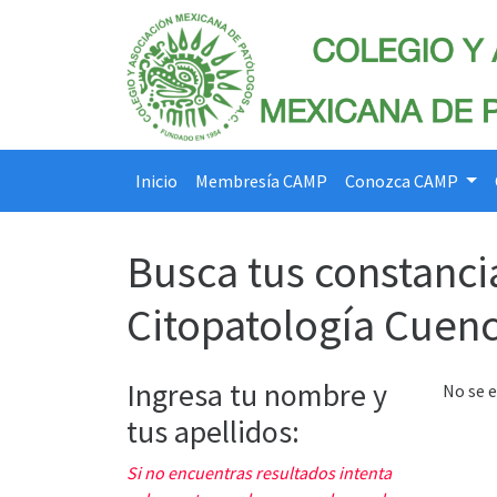
Inicio
Membresía CAMP
Conozca CAMP
Busca tus constanci
Citopatología Cuen
Ingresa tu nombre y
No se 
tus apellidos:
Si no encuentras resultados intenta