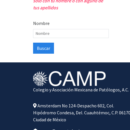
solo con tu nombre o con alguno de
tus apellidos
Nombre
Colegio y Asociación Mexicana de Patólogos, A.C.
Amsterdam No 124-Despacho 602, Col.
Hipódromo Condesa, Del. Cuauhtémoc, C.P. 06170
Ciudad de México