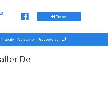
rg
Entrar
e Trabajo
Obituario
Proveedores
aller De