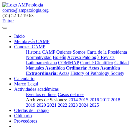
correo@ampatologia.org
(55) 52 12 19 63
Entrar
Inicio
Membresía CAMP
Conozca CAMP
Historia CAMP
Quienes Somos
Carta de la Presidenta
Normatividad
Boletín
Acceso Patología Revista
Latinoamericana
COMMAP
Comité Científico
Calidad
Manuales
Asamblea Ordinaria:
Actas
Asamblea
Extraordinaria:
Actas
History of Pathology Society
Calendario
Marco Legal
Actividades académicas
Eventos en línea
Casos del mes
Archivos de Sesiones:
2014
2015
2016
2017
2018
2019
2020
2021
2022
2023
2024
2025
Ofertas de Trabajo
Obituario
Proveedores