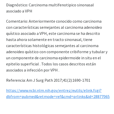
Diagnóstico: Carcinoma multifenotipico sinonasal
asociado a VPH
Comentario: Anteriormente conocido como carcinoma
con características semejantes al carcinoma adenoideo
quístico asociado a VPH, este carcinoma se ha descrito
hasta ahora solamente en tracto sinonasal, tiene
características histológicas semejantes al carcinoma
adenoideo quístico con componente cribiforme y tubular y
un componente de carcinoma epidermoide in situ en el
epitelio superficial . Todos los casos descritos están
asociados a infección por VPH .
Referencia: Am J Surg Path 2017;41(2):1690-1701
https://www.ncbi.nlm.nih.gov/entrez/eutils/elink.fcgi?
dbfrom=pubmed&retmode=ref&cmd=prlinks&id=28877065