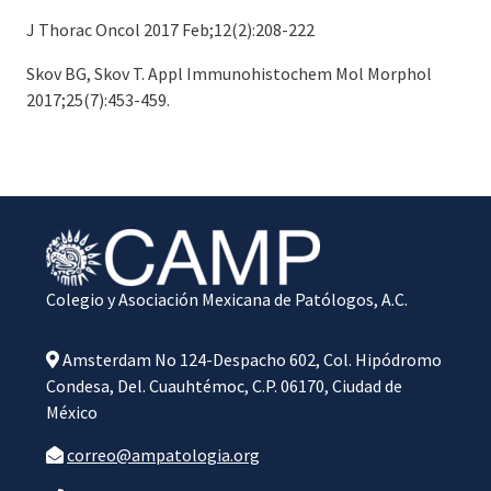
J Thorac Oncol 2017 Feb;12(2):208-222
Skov BG, Skov T. Appl Immunohistochem Mol Morphol
2017;25(7):453-459.
Colegio y Asociación Mexicana de Patólogos, A.C.
Amsterdam No 124-Despacho 602, Col. Hipódromo
Condesa, Del. Cuauhtémoc, C.P. 06170, Ciudad de
México
correo@ampatologia.org