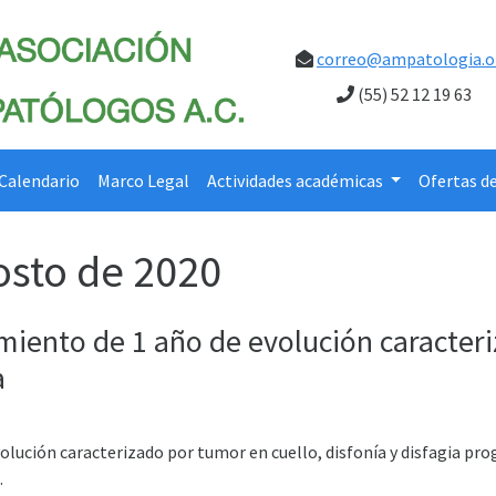
correo@ampatologia.o
(55) 52 12 19 63
Calendario
Marco Legal
Actividades académicas
Ofertas d
osto de 2020
miento de 1 año de evolución caracteri
a
olución caracterizado por tumor en cuello, disfonía y disfagia pro
.