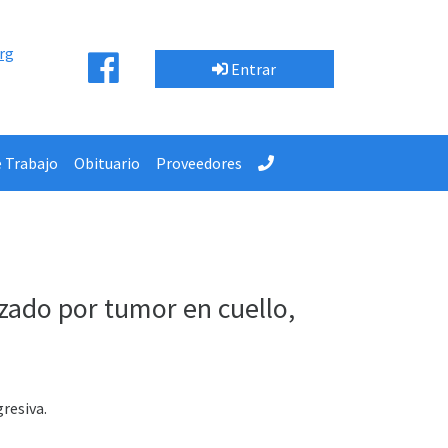
rg
Entrar
e Trabajo
Obituario
Proveedores
zado por tumor en cuello,
gresiva.