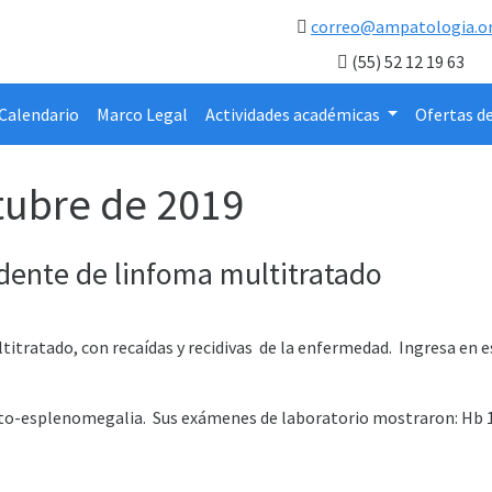
correo@ampatologia.o
(55) 52 12 19 63
Calendario
Marco Legal
Actividades académicas
Ofertas d
tubre de 2019
dente de linfoma multitratado
itratado, con recaídas y recidivas de la enfermedad. Ingresa en e
pato-esplenomegalia. Sus exámenes de laboratorio mostraron: Hb 1