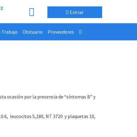
rg
Entrar
e Trabajo
Obituario
Proveedores
sta ocasión por la presencia de “síntomas B” y
0.6, leucocitos 5,180, NT 3720 y plaquetas 10,