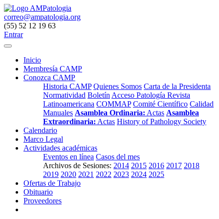
correo@ampatologia.org
(55) 52 12 19 63
Entrar
Inicio
Membresía CAMP
Conozca CAMP
Historia CAMP
Quienes Somos
Carta de la Presidenta
Normatividad
Boletín
Acceso Patología Revista
Latinoamericana
COMMAP
Comité Científico
Calidad
Manuales
Asamblea Ordinaria:
Actas
Asamblea
Extraordinaria:
Actas
History of Pathology Society
Calendario
Marco Legal
Actividades académicas
Eventos en línea
Casos del mes
Archivos de Sesiones:
2014
2015
2016
2017
2018
2019
2020
2021
2022
2023
2024
2025
Ofertas de Trabajo
Obituario
Proveedores