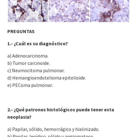
PREGUNTAS
1.- ¿Cuál es su diagnóstico?
a) Adenocarcinoma.
b) Tumor carcinoide.
c) Neumocitoma pulmonar.
d) Hemangioendotelioma epitelioide.
e) PEComa pulmonar.
2.- ¿Qué patrones histológicos puede tener esta
neoplasia?
a) Papilar, sólido, hemorrágico y hialinizado.
b) Papilar, lepídico, sólido y angiomatoso.