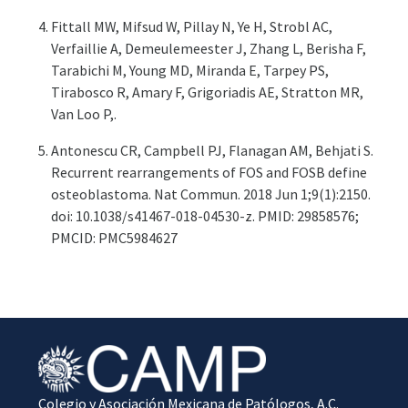
Fittall MW, Mifsud W, Pillay N, Ye H, Strobl AC,
Verfaillie A, Demeulemeester J, Zhang L, Berisha F,
Tarabichi M, Young MD, Miranda E, Tarpey PS,
Tirabosco R, Amary F, Grigoriadis AE, Stratton MR,
Van Loo P,.
Antonescu CR, Campbell PJ, Flanagan AM, Behjati S.
Recurrent rearrangements of FOS and FOSB define
osteoblastoma. Nat Commun. 2018 Jun 1;9(1):2150.
doi: 10.1038/s41467-018-04530-z. PMID: 29858576;
PMCID: PMC5984627
Colegio y Asociación Mexicana de Patólogos, A.C.