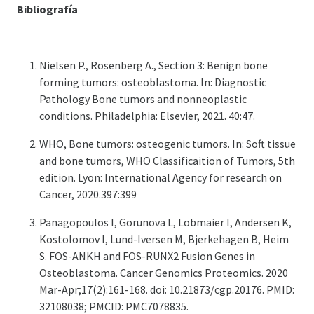
Bibliografía
Nielsen P., Rosenberg A., Section 3: Benign bone
forming tumors: osteoblastoma. In: Diagnostic
Pathology Bone tumors and nonneoplastic
conditions. Philadelphia: Elsevier, 2021. 40:47.
WHO, Bone tumors: osteogenic tumors. In: Soft tissue
and bone tumors, WHO Classificaition of Tumors, 5th
edition. Lyon: International Agency for research on
Cancer, 2020.397:399
Panagopoulos I, Gorunova L, Lobmaier I, Andersen K,
Kostolomov I, Lund-Iversen M, Bjerkehagen B, Heim
S. FOS-ANKH and FOS-RUNX2 Fusion Genes in
Osteoblastoma. Cancer Genomics Proteomics. 2020
Mar-Apr;17(2):161-168. doi: 10.21873/cgp.20176. PMID:
32108038; PMCID: PMC7078835.