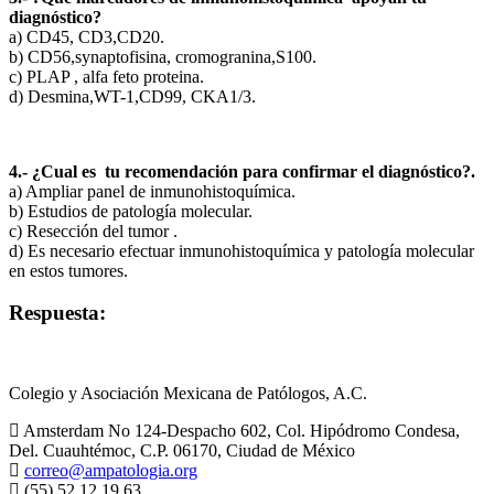
diagnóstico?
a) CD45, CD3,CD20.
b) CD56,synaptofisina, cromogranina,S100.
c) PLAP , alfa feto proteina.
d) Desmina,WT-1,CD99, CKA1/3.
4.- ¿Cual es tu recomendación para confirmar el diagnóstico?.
a) Ampliar panel de inmunohistoquímica.
b) Estudios de patología molecular.
c) Resección del tumor .
d) Es necesario efectuar inmunohistoquímica y patología molecular
en estos tumores.
Respuesta:
Colegio y Asociación Mexicana de Patólogos, A.C.
Amsterdam No 124-Despacho 602, Col. Hipódromo Condesa,
Del. Cuauhtémoc, C.P. 06170, Ciudad de México
correo@ampatologia.org
(55) 52 12 19 63