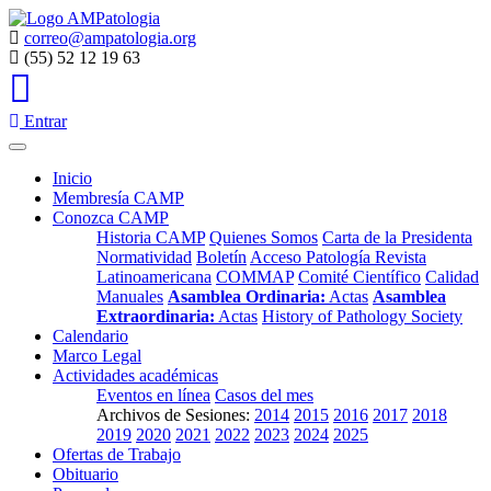
correo@ampatologia.org
(55) 52 12 19 63
Entrar
Inicio
Membresía CAMP
Conozca CAMP
Historia CAMP
Quienes Somos
Carta de la Presidenta
Normatividad
Boletín
Acceso Patología Revista
Latinoamericana
COMMAP
Comité Científico
Calidad
Manuales
Asamblea Ordinaria:
Actas
Asamblea
Extraordinaria:
Actas
History of Pathology Society
Calendario
Marco Legal
Actividades académicas
Eventos en línea
Casos del mes
Archivos de Sesiones:
2014
2015
2016
2017
2018
2019
2020
2021
2022
2023
2024
2025
Ofertas de Trabajo
Obituario