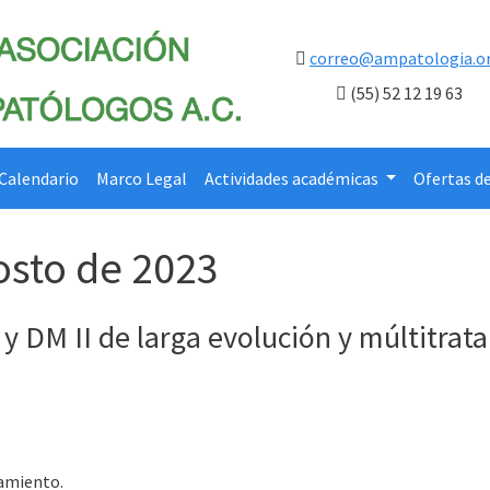
correo@ampatologia.o
(55) 52 12 19 63
Calendario
Marco Legal
Actividades académicas
Ofertas d
osto de 2023
y DM II de larga evolución y múltitrat
tamiento.