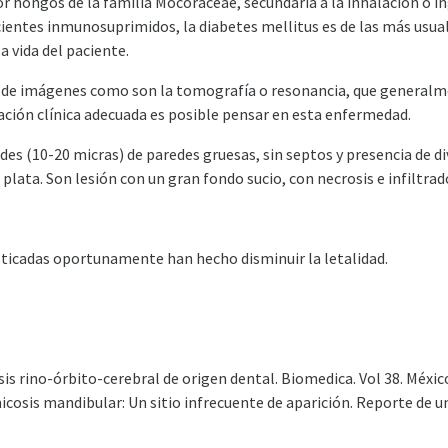
hongos de la familia Mocoraceae, secundaria a la inhalación o inge
entes inmunosuprimidos, la diabetes mellitus es de las más usual
a vida del paciente.
os de imágenes como son la tomografía o resonancia, que generalme
ación clínica adecuada es posible pensar en esta enfermedad.
 (10-20 micras) de paredes gruesas, sin septos y presencia de div
 plata. Son lesión con un gran fondo sucio, con necrosis e infiltra
sticadas oportunamente han hecho disminuir la letalidad.
sis rino-órbito-cerebral de origen dental. Biomedica. Vol 38. Méxic
cosis mandibular: Un sitio infrecuente de aparición. Reporte de un 