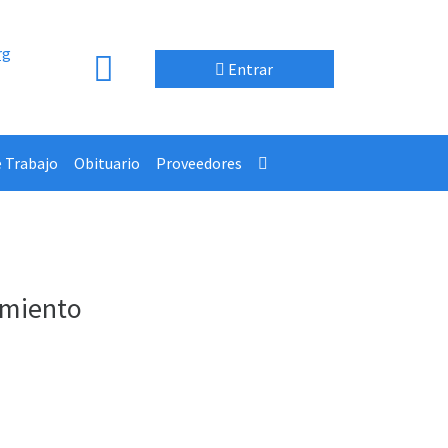
rg
Entrar
e Trabajo
Obituario
Proveedores
amiento