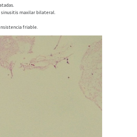
atadas.
inusitis maxilar bilateral.
sistencia friable.