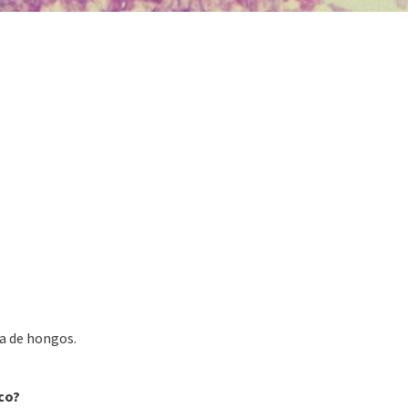
ia de hongos.
co?