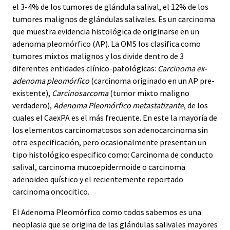
el 3-4% de los tumores de glándula salival, el 12% de los
tumores malignos de glándulas salivales. Es un carcinoma
que muestra evidencia histológica de originarse en un
adenoma pleomórfico (AP). La OMS los clasifica como
tumores mixtos malignos y los divide dentro de 3
diferentes entidades clínico-patológicas:
Carcinoma ex-
adenoma pleomórfico
(carcinoma originado en un AP pre-
existente),
Carcinosarcoma
(tumor mixto maligno
verdadero),
Adenoma Pleomórfico metastatizante
, de los
cuales el CaexPA es el más frecuente. En este la mayoría de
los elementos carcinomatosos son adenocarcinoma sin
otra especificación, pero ocasionalmente presentan un
tipo histológico especifico como: Carcinoma de conducto
salival, carcinoma mucoepidermoide o carcinoma
adenoideo quístico y el recientemente reportado
carcinoma oncocitico.
El Adenoma Pleomórfico como todos sabemos es una
neoplasia que se origina de las glándulas salivales mayores