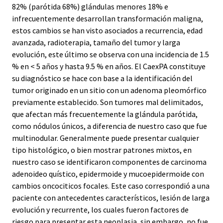
82% (parótida 68%) glándulas menores 18% e
infrecuentemente desarrollan transformación maligna,
estos cambios se han visto asociados a recurrencia, edad
avanzada, radioterapia, tamaño del tumor y larga
evolución, este último se observa con una incidencia de 1.5
% en < 5 años y hasta 9.5 % en años. El CaexPA constituye
su diagnóstico se hace con base a la identificación del
tumor originado en un sitio con un adenoma pleomórfico
previamente establecido. Son tumores mal delimitados,
que afectan más frecuentemente la glándula parótida,
como nódulos únicos, a diferencia de nuestro caso que fue
multinodular. Generalmente puede presentar cualquier
tipo histológico, o bien mostrar patrones mixtos, en
nuestro caso se identificaron componentes de carcinoma
adenoideo quístico, epidermoide y mucoepidermoide con
cambios oncociticos focales. Este caso correspondió a una
paciente con antecedentes característicos, lesión de larga
evolución y recurrente, los cuales fueron factores de
riesgo para presentar esta neoplasia, sin embargo, no fue