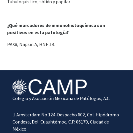
Tubuloquístico, sólido y papilar.
¿Qué marcadores de inmunohistoquímica son
positivos en esta patología?
PAX8, Napsin A, HNF 1B.
Colegio y Asociación Mexicana de Patólogos, A.C.
Amsterdam No 124-Despacho 602, Col. Hipódromo
Condesa, Del. Cuauhtémoc, C.P. 06170, Ciudad de
México