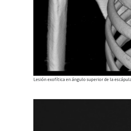
Lesión exofítica en ángulo superior de la escápu