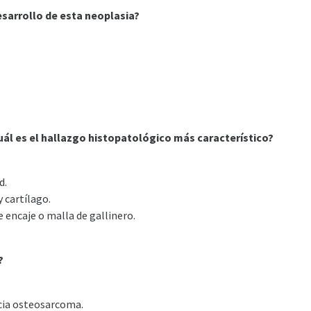
desarrollo de esta neoplasia?
cuál es el hallazgo histopatológico más característico?
d.
 cartílago.
e encaje o malla de gallinero.
?
cia osteosarcoma.