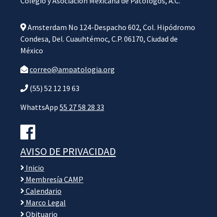
Colegio y Asociación Mexicana de Patólogos, A.C.
Amsterdam No 124-Despacho 602, Col. Hipódromo
Condesa, Del. Cuauhtémoc, C.P. 06170, Ciudad de
México
correo@ampatologia.org
(55) 52 12 19 63
WhattsApp
55 27 58 28 33
AVISO DE PRIVACIDAD
Inicio
Membresía CAMP
Calendario
Marco Legal
Obituario