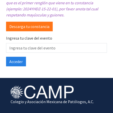
que es el primer renglón que viene en tu constancia
(ejemplo: 2024YHDZ-15-22-01), por favor anota tal cual
respetando mayúsculas y guiones.
Descarga tu constancia
Ingresa tu clave del evento
Colegio y Asociación Mexicana de Patólogos, A.C.